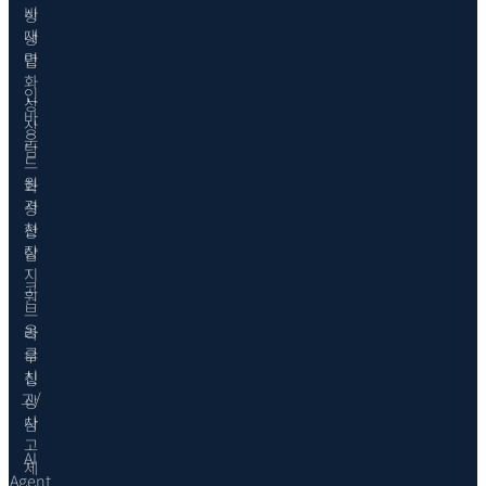
비
상
대
상
면
담
화
인
상
바
상
운
담
드
원
화
격
상
현
상
장
담
지
코
원
브
응
라
급
우
신
징
고/
상
사
담
고
AI
제
Agent