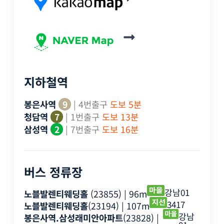
지하철역
봉은사역
9
| 4번출구
도보 5분
청담역
7
| 1번출구
도보 13분
삼성역
2
| 7번출구
도보 16분
버스 정류장
강남01
노블발렌티웨딩홀
(23855) | 96m
3417
노블발렌티웨딩홀
(23194) | 107m
강남
봉은사역.삼성래미안아파트
(23828) |