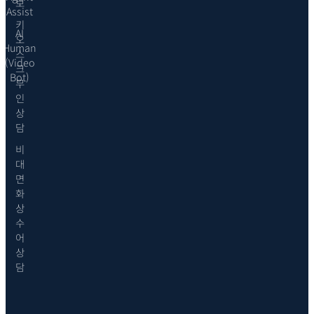
보
Assist
키
AI
오
Human
스
(Video
크
Bot)
무
인
상
담
비
대
면
화
상
수
어
상
담