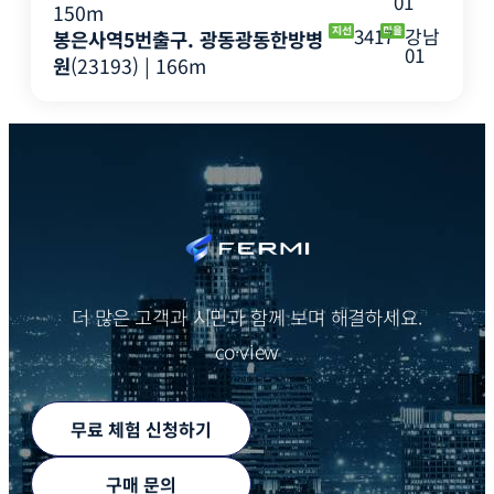
01
150m
3417
강남
봉은사역5번출구. 광동광동한방병
01
원
(23193) | 166m
더 많은 고객과 시민과 함께 보며 해결하세요.
co·view
무료 체험 신청하기
구매 문의