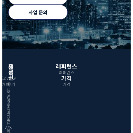
사업 문의
제
솔
레퍼런스
품
루
레퍼런스
션
가격
CoView
비
개요/기
가격
대
능
면
아
고
웃
객
바
지
운
원
드
A/S
화