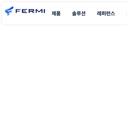
제품
솔루션
레퍼런스
Co-View 개요/기능
비대면 고객지원 A/S
무료체험 신청
회사개요
아웃바운드 화상상담
비대면 화상상담
구매 문의
공지/뉴스
인바운드 화상상담
원격 현장지원
고객지원/사용자 문의
회사위치
코브라우징 상담
응급 신고/사고 제보
일반/사업 문의
AI Agent Assist
키오스크 무인 상담
AI Human (Video Bot)
비대면 화상 수어상담