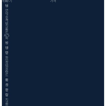
비
개요/기
가격
대
능
면
아
고
웃
객
바
지
운
원
드
A/S
화
비
상
대
상
면
담
화
인
상
바
상
운
담
드
원
화
격
상
현
상
장
담
지
코
원