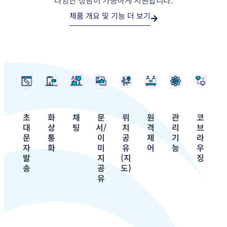
제품 개요 및 기능 더 보기
초
화
채
문
위
원
관
코
대
상
팅
서/
치
격
리
브
문
통
이
공
제
기
라
자
화
미
유
어
능
우
발
지
(지
징
송
공
도)
유