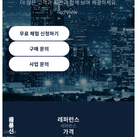
더 많은 고객과 시민과 함께 보며 해결하세요.
co·view
무료 체험 신청하기
구매 문의
사업 문의
제
솔
레퍼런스
품
루
레퍼런스
션
가격
CoView