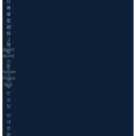
브
응
라
급
우
신
징
고/
상
사
담
고
AI
제
Agent
보
Assist
키
AI
오
Human
스
(Video
크
Bot)
무
인
상
담
비
대
면
화