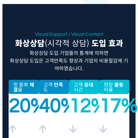
Visual Support / Visual Contact
화상상담
(시각적 상담)
도입 효과
화상상담 도입 기업들의 통계에 의하면
화상상담 도입은 고객만족도 향상과 기업의 비용절감에 기
여하였습니다.
첫 통화
해
고객
만족
고객
응대
현장
출동
결
율
도
시간
비율
20%
40%
12%
17%