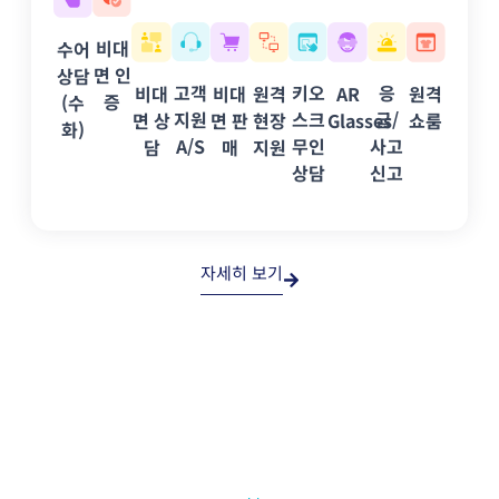
비대
수어
면 인
상담
고객
키오
응
비대
비대
원격
AR
원격
증
(수
지원
스크
급/
면 상
면 판
현장
Glasses
쇼룸
화)
A/S
무인
사고
담
매
지원
상담
신고
자세히 보기