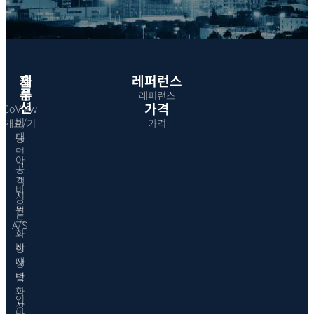
제
솔
레퍼런스
품
루
레퍼런스
션
가격
CoView
비
개요/기
가격
대
능
면
아
고
웃
객
바
지
운
원
드
A/S
화
비
상
대
상
면
담
화
인
상
바