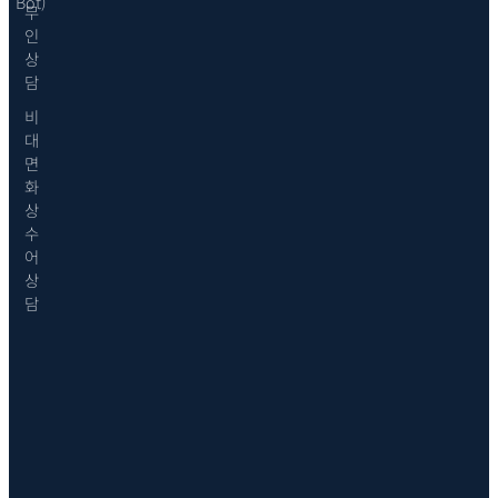
Bot)
무
인
상
담
비
대
면
화
상
수
어
상
담