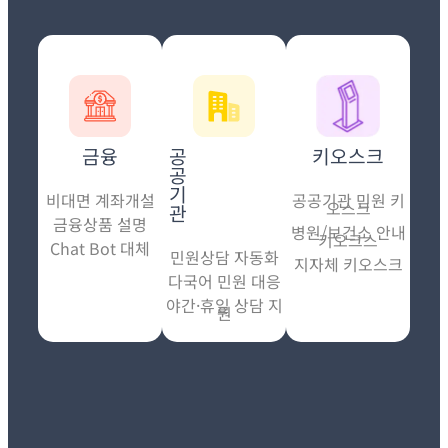
키오스크
금융
공
공
기
공공기관 민원 키
비대면 계좌개설
오스크
관
금융상품 설명
병원/보건소 안내
키오크스
Chat Bot 대체
민원상담 자동화
지자체 키오스크
다국어 민원 대응
야간·휴일 상담 지
원