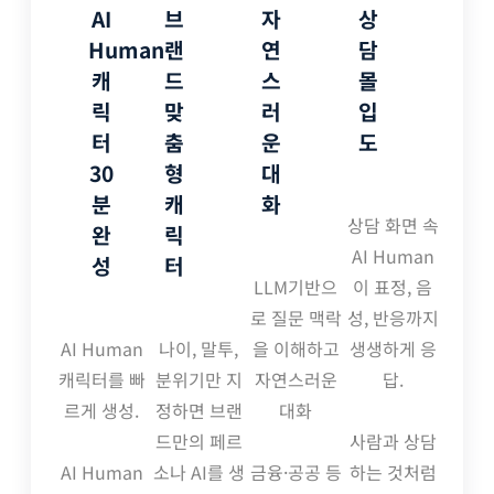
AI
브
자
상
Human
랜
연
담
캐
드
스
몰
릭
맞
러
입
터
춤
운
도
30
형
대
분
캐
화
상담 화면 속
완
릭
AI Human
성
터
LLM기반으
이 표정, 음
로 질문 맥락
성, 반응까지
AI Human
나이, 말투,
을 이해하고
생생하게 응
캐릭터를 빠
분위기만 지
자연스러운
답.
르게 생성.
정하면 브랜
대화
드만의 페르
사람과 상담
AI Human
소나 AI를 생
금융·공공 등
하는 것처럼