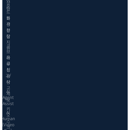
상
운
담
드
원
화
격
상
현
상
장
담
지
코
원
브
응
라
급
우
신
징
고/
상
사
담
고
AI
제
Agent
보
Assist
키
AI
오
Human
스
(Video
크