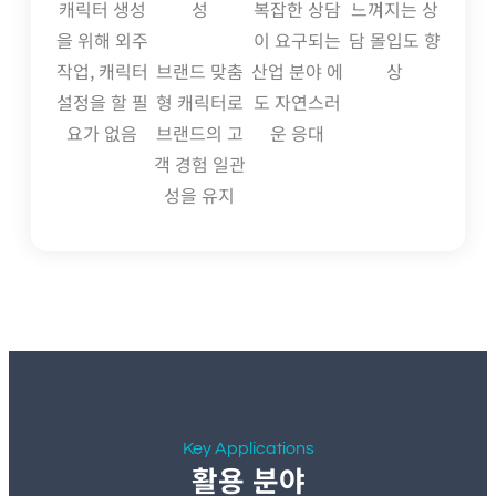
캐릭터 생성
성
복잡한 상담
느껴지는 상
을 위해 외주
이 요구되는
담 몰입도 향
작업, 캐릭터
브랜드 맞춤
산업 분야 에
상
설정을 할 필
형 캐릭터로
도 자연스러
요가 없음
브랜드의 고
운 응대
객 경험 일관
성을 유지
Key Applications
활용 분야